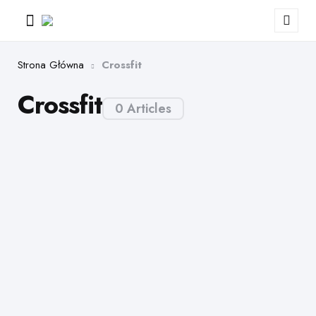
Menu
Sear
Strona Główna
Crossfit
Crossfit
0 Articles