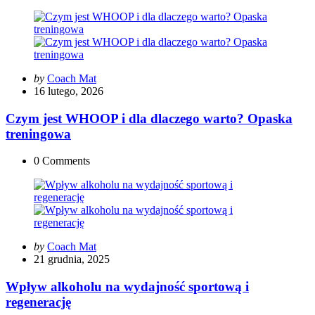
Posted
by
Coach Mat
by
16 lutego, 2026
Czym jest WHOOP i dla dlaczego warto? Opaska
treningowa
0
Comments
Posted
by
Coach Mat
by
21 grudnia, 2025
Wpływ alkoholu na wydajność sportową i
regenerację