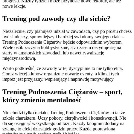
progresu. Każdy tydzień może przynosić nowe rekordy, ale też
nowe lekcje.
Trening pod zawody czy dla siebie?
Niezależnie, czy planujesz udział w zawodach, czy po prostu chcesz
być silniejszy, sprawniejszy i bardziej świadomy swojego ciała –
Trening Podnoszenia Ciężarów będzie odpowiednim wyborem.
Wiele osób zaczyna hobbystycznie, a z czasem decyduje się na
starty w amatorskich zawodach lub nawet rywalizację
międzynarodową.
Warto podkreślić, że zawody w tej dyscyplinie to nie tylko elita.
Coraz więcej klubów organizuje otwarte eventy, a klimat tych
imprez jest przyjazny, wspierający i naprawdę motywujący.
Trening Podnoszenia Ciężarów – sport,
który zmienia mentalność
Nie chodzi tylko o ciało. Trening Podnoszenia Ciężarów to także
szkoła charakteru. Uczy pokory, cierpliwości i konsekwencji. Nie
da się osiągnąć wszystkiego od razu. Każdy kilogram dodany na
sztangę to efekt dziesiątek godzin pracy. Każda poprawiona