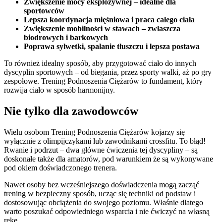
Zwiększenie mocy eksplozywnej – idealne dla
sportowców
Lepsza koordynacja mięśniowa i praca całego ciała
Zwiększenie mobilności w stawach – zwłaszcza
biodrowych i barkowych
Poprawa sylwetki, spalanie tłuszczu i lepsza postawa
To również idealny sposób, aby przygotować ciało do innych
dyscyplin sportowych – od biegania, przez sporty walki, aż po gry
zespołowe. Trening Podnoszenia Ciężarów to fundament, który
rozwija ciało w sposób harmonijny.
Nie tylko dla zawodowców
Wielu osobom Trening Podnoszenia Ciężarów kojarzy się
wyłącznie z olimpijczykami lub zawodnikami crossfitu. To błąd!
Rwanie i podrzut – dwa główne ćwiczenia tej dyscypliny – są
doskonałe także dla amatorów, pod warunkiem że są wykonywane
pod okiem doświadczonego trenera.
Nawet osoby bez wcześniejszego doświadczenia mogą zacząć
trening w bezpieczny sposób, ucząc się techniki od podstaw i
dostosowując obciążenia do swojego poziomu. Właśnie dlatego
warto poszukać odpowiedniego wsparcia i nie ćwiczyć na własną
rękę.