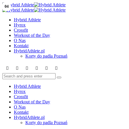
Menu
01
02
03
04
Search
Menu
Hybrid
Athlete
Hybrid Athlete
Hyrox
Crossfit
Workout of the Day
O Nas
Kontakt
HybridAthlete.pl
Korty do padla Poznań
Search
Search
Search
for:
Hybrid Athlete
Hyrox
Crossfit
Workout of the Day
O Nas
Kontakt
HybridAthlete.pl
Korty do padla Poznań