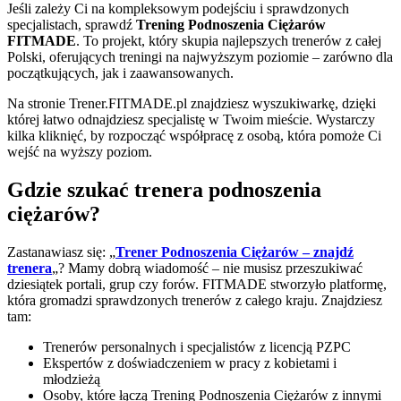
Jeśli zależy Ci na kompleksowym podejściu i sprawdzonych
specjalistach, sprawdź
Trening Podnoszenia Ciężarów
FITMADE
. To projekt, który skupia najlepszych trenerów z całej
Polski, oferujących treningi na najwyższym poziomie – zarówno dla
początkujących, jak i zaawansowanych.
Na stronie Trener.FITMADE.pl znajdziesz wyszukiwarkę, dzięki
której łatwo odnajdziesz specjalistę w Twoim mieście. Wystarczy
kilka kliknięć, by rozpocząć współpracę z osobą, która pomoże Ci
wejść na wyższy poziom.
Gdzie szukać trenera podnoszenia
ciężarów?
Zastanawiasz się: „
Trener Podnoszenia Ciężarów – znajdź
trenera
„? Mamy dobrą wiadomość – nie musisz przeszukiwać
dziesiątek portali, grup czy forów. FITMADE stworzyło platformę,
która gromadzi sprawdzonych trenerów z całego kraju. Znajdziesz
tam:
Trenerów personalnych i specjalistów z licencją PZPC
Ekspertów z doświadczeniem w pracy z kobietami i
młodzieżą
Osoby, które łączą Trening Podnoszenia Ciężarów z innymi